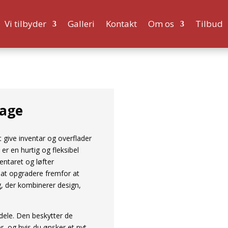
Vi tilbyder
Galleri
Kontakt
Om os
Tilbud
age
give inventar og overflader
er en hurtig og fleksibel
entaret og løfter
u at opgradere fremfor at
g, der kombinerer design,
rdele. Den beskytter de
, og hvis du ønsker et nyt