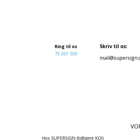
Skriv til os:
Ring til os
75 501 505
mail@supersign.
VOR
Hos SUPERSIGN (tidligere KQ!)