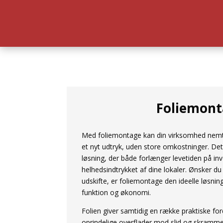
Foliemont
Med foliemontage kan din virksomhed nemt 
et nyt udtryk, uden store omkostninger. Det 
løsning, der både forlænger levetiden på inv
helhedsindtrykket af dine lokaler. Ønsker d
udskifte, er foliemontage den ideelle løsnin
funktion og økonomi.
Folien giver samtidig en række praktiske fo
oprindelige overflader mod slid og skrammer