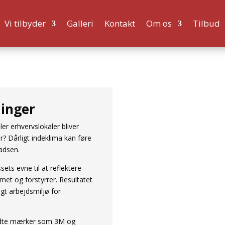
Vi tilbyder
Galleri
Kontakt
Om os
Tilbud
ninger
er erhvervslokaler bliver
r? Dårligt indeklima kan føre
ladsen.
sets evne til at reflektere
met og forstyrrer. Resultatet
gt arbejdsmiljø for
endte mærker som 3M og