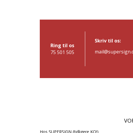
Skriv til os:
Ring til os
mail@supersign.
75 501 505
VOR
Hos SUPERSIGN (tidligere KQ!)